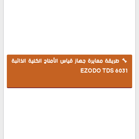
🔧 طريقة معايرة جهاز قياس الأملاح الكلية الذائبة EZODO
TDS 6031
🧰 الأدوات المطلوبة
⚙️ خطوات معايرة جهاز EZODO 6031
🔧 طريقة معايرة جهاز قياس الأملاح الكلية الذائبة
💡 نصائح لضمان دقة القياس
✅ الخلاصة
EZODO TDS 6031