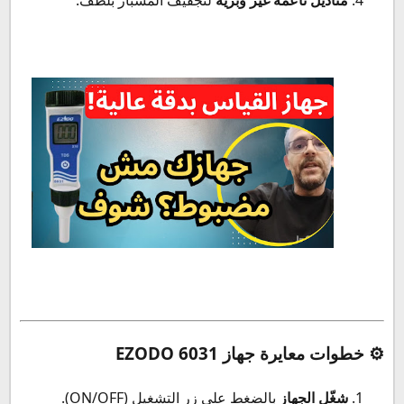
مناديل ناعمة غير وبرية
لتجفيف المسبار بلطف.
⚙️ خطوات معايرة جهاز EZODO 6031
شغّل الجهاز
بالضغط على زر التشغيل (ON/OFF).