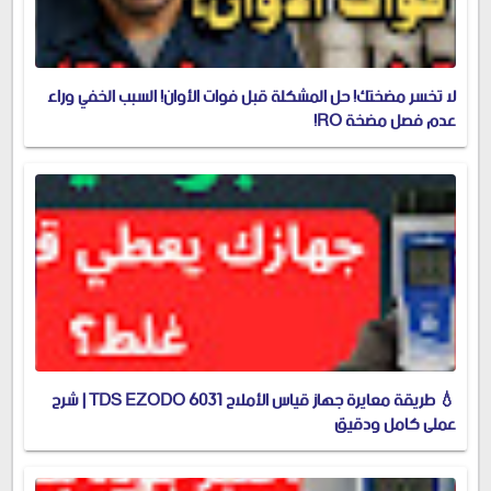
لا تخسر مضختك! حل المشكلة قبل فوات الأوان! السبب الخفي وراء
عدم فصل مضخة RO!
💧 طريقة معايرة جهاز قياس الأملاح TDS EZODO 6031 | شرح
عملي كامل ودقيق