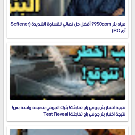
مياه بئر 950ppm؟ أفضل حل نهائي للقساوة الشديدة (Softener
أم RO)
نتيجة اختبار بئر جوفي راح تفاجئك! بئرك الجوفي بنصيحة واحدة بس!
نتيجة اختبار بئر جوفي راح تفاجئك! Test Reveal