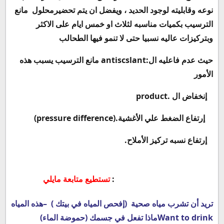
نوعه وقابليته لوجود الحديد ، ويفضل ان يتم تحضيرمحلول مانع
الترسيب بكميات مناسبه لثلاث او خمس ايام على الاكثر
وبتركيزات عاليه نسبيا حتى لا تنمو فيها الطحالب
حيث عدم فاعليه ال
antiscslant:
مانع الترسيب يسبب هذه
الأمور
إنخفاض ال
product.
إرتفاع الضغط علي الأغشية
(pressure difference).
إرتفاع نسبه تركيز الأملاح
.
:
تستطيع متابعة مايلي
تريد أن تشرب مياه صحية (إفحص المياه في بيتك ) –هذه المياه
ماذا تفعل في جسمك (حموضة الماء)Want to drink