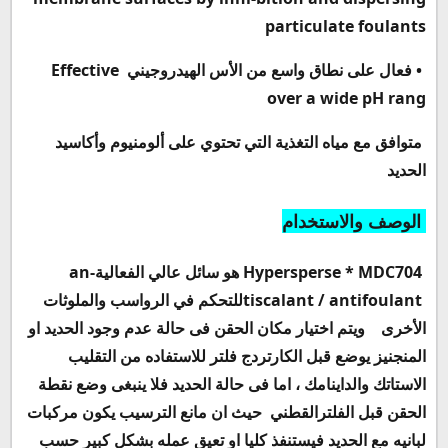
particulate foulants
•
فعال على نطاق واسع من الأس الهيدروجيني
Effective
over a wide pH rang
متوافق مع مياه التغذية التي تحتوي على ألومنيوم وأكاسيد
الحديد
الوصف والاستخدام
Hypersperse * MDC704
هو سائل عالي الفعالية
an-
tiscalant / antifoulant
للتحكم في الرواسب والملوثات
الأخرى
ويتم اختيار مكان الحقن فى حالة عدم وجود الحديد او
المنجنيز يوضع قبل الكارتردج فلتر للاستفاده من التقليب
الاستاتك والداينامك ،
اما فى حالة الحديد
فلا ينبغى وضع نقطة
الحقن قبل الفلترالقطني حيث ان مانع الترسيب يكون مركبات
لبانيه مع الحديد فيستنفذ كليا او تعيق عمله بشكل كبير حسب