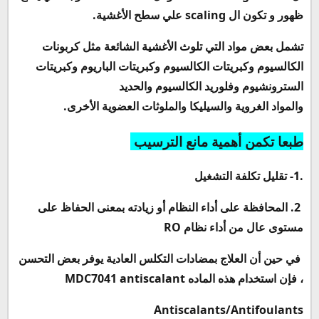
ظهور و تكون ال
scaling
علي سطح الأغشية.
تشمل بعض مواد التي تلوث الأغشية الشائعة مثل كربونات
الكالسيوم وكبريتات الكالسيوم وكبريتات الباريوم وكبريتات
السترونشيوم وفلوريد الكالسيوم والحديد
والمواد الغروية والسيليكا والملوثات العضوية الأخرى.
طبعا تكمن أهمية مانع الترسيب
.1- تقليل تكلفة التشغيل
2. المحافظة على أداء النظام أو زيادته بمعنى الحفاظ على
مستوى عال من أداء نظام
RO
في حين أن العلاج بمضادات التكلس العادية يوفر بعض التحسن
، فإن استخدام هذه الماده
MDC7041 antiscalant
Antiscalants/Antifoulants