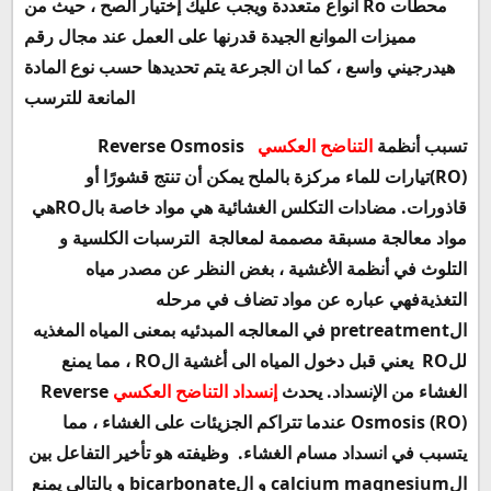
محطات
Ro
أنواع متعددة ويجب عليك إختيار الصح ، حيث من
مميزات الموانع الجيدة قدرنها على العمل عند مجال رقم
هيدرجيني واسع ، كما ان الجرعة يتم تحديدها حسب نوع المادة
المانعة للترسب
تسبب أنظمة
التناضح العكسي
Reverse Osmosis
(RO)
تيارات للماء مركزة بالملح يمكن أن تنتج قشورًا أو
قاذورات. مضادات التكلس الغشائية
هي مواد خاصة بال
RO
هي
مواد معالجة مسبقة مصممة لمعالجة
الترسبات الكلسية و
التلوث في أنظمة الأغشية ، بغض النظر عن مصدر مياه
التغذيةفهي عباره عن مواد تضاف في مرحله
ال
pretreatment
في المعالجه المبدئيه بمعنى المياه المغذيه
لل
RO
يعني قبل دخول المياه الى أغشية ال
RO
، مما يمنع
الغشاء من الإنسداد. يحدث
إنسداد التناضح العكسي
Reverse
Osmosis (RO)
عندما تتراكم الجزيئات على الغشاء ، مما
يتسبب في انسداد مسام الغشاء.
وظيفته هو تأخير التفاعل بين
ال
calcium magnesium
و ال
bicarbonate
و بالتالي يمنع