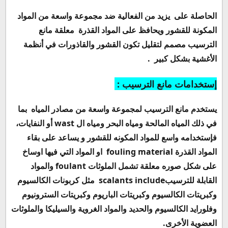
الحاصلة على
يزيد من الفعالية ضد مجموعة واسعة من المواد
المكونة للقشور ويحافظ على المواد القذرة
معلقة
مانع
الترسيب مصمم لتقليل تكون القشور والقاذورات في أنظمة
الأغشية بشكل كبير .
إستخدامات مانع الترسيب :
يستخدم مانع الترسيب لمجموعة واسعة من مصادر المياه بما
في ذلك المياه المالحة ومياه البحر ومياه ال
wast
أو النفايات،
فإستخدامه واسع للمواد المكونه للقشور و يساعد على بقاء
المواد القذرة
fouling material
او المواد التي فيها اوساخ
على شكل صوره معلقة تشمل الملوثات
foulant
والمواد
القابلة للترسيب
scalants include
مثل كربونات الكالسيوم
وكبريتات الكالسيوم وكبريتات الباريوم وكبريتات السترونيوم
وفلورايد الكالسيوم والحديد والمواد الغروية والسيليكا والملوثات
العضوية الأخرى.