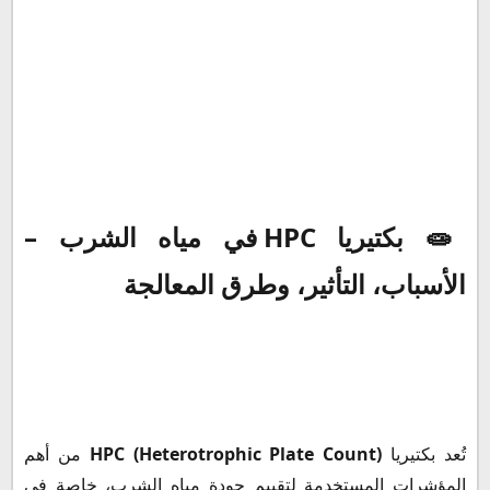
💧 ما هي بكتيريا HPC؟
🔬 لماذا تُعد مهمة في تحليل مياه الشرب؟
⚠️ هل بكتيريا HPC خطيرة على الإنسان؟
🧫 بكتيريا HPC في مياه الشرب –
💥 تأثير بكتيريا HPC على جودة المياه
🧪 كيفية قياس بكتيريا HPC في المختبر
الأسباب، التأثير، وطرق المعالجة
🧯 طرق معالجة ارتفاع بكتيريا HPC
💡 خلاصة
تُعد بكتيريا
HPC (Heterotrophic Plate Count)
من أهم
المؤشرات المستخدمة لتقييم جودة مياه الشرب، خاصة في