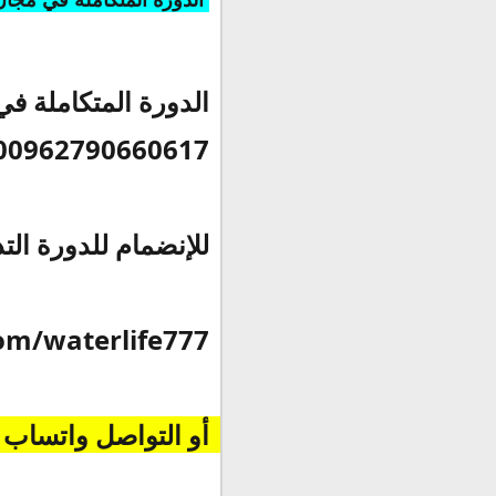
ا
لدورة المتكاملة في 
00962790660617 
للإنضمام للدورة ال
om/waterlife777
أو التواصل واتساب 00962790660617  