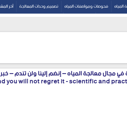
المياه
فحوصات ومواصفات المياه
تصميم وحدات المعالجة
آخر المش
البكتيرية للمياه
??? ???????
الصفحة الرئيسية
 في مجال معالجة المياه – إنضم إلينا ولن تندم – خب
nd you will not regret it - scientific and pra