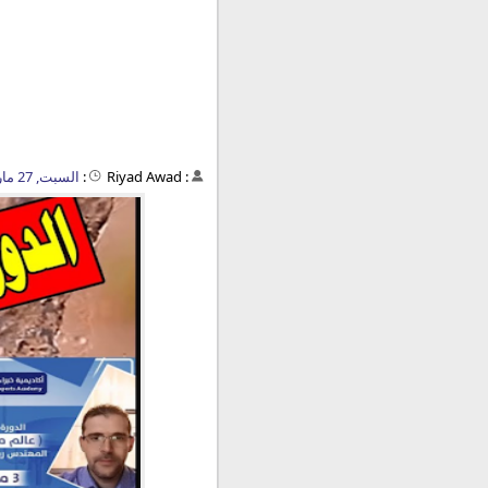
:
Riyad Awad
:
السبت, 27 مارس 2021 - 07:20 م