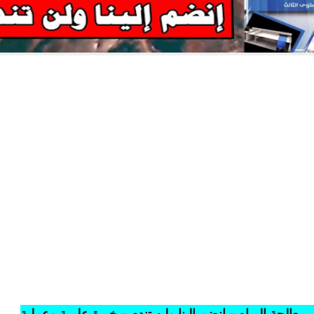
املة في عالم معالجة المياه :
ى ثلاث مستويات:
معالجة المياه – إنضم إلينا ولن تندم – خبرة علمية وعملية