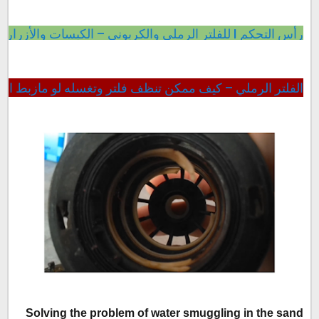
رأس التحكم I للفلتر الرملي والكربوني – الكبسات والأزرار ـ تعرف معنا head control sand
Solving the problem of water smuggling in the sand