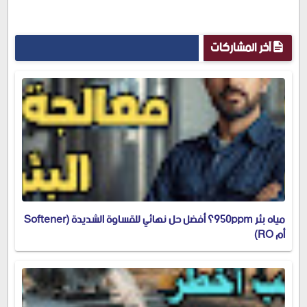
آخر المشاركات
مياه بئر 950ppm؟ أفضل حل نهائي للقساوة الشديدة (Softener
أم RO)