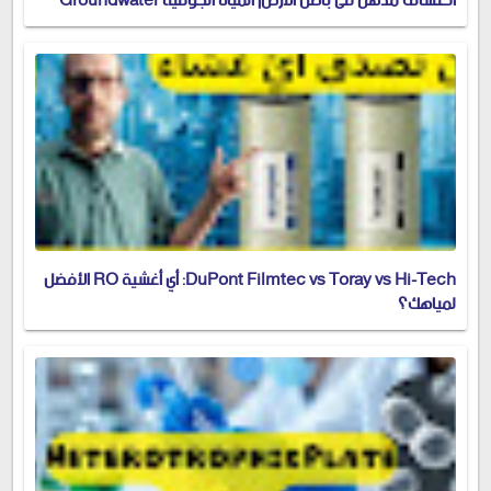
اكتشاف مذهل في باطن الأرض| المياه الجوفية Groundwater
DuPont Filmtec vs Toray vs Hi-Tech: أي أغشية RO الأفضل
لمياهك؟