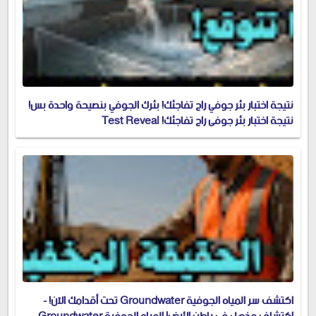
نتيجة اختبار بئر جوفي راح تفاجئك! بئرك الجوفي بنصيحة واحدة بس!
نتيجة اختبار بئر جوفي راح تفاجئك! Test Reveal
اكتشف سر المياه الجوفية Groundwater تحت أقدامك الآن! -