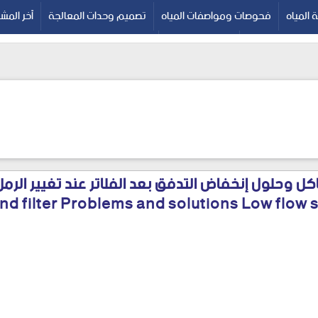
المياه
فحوصات ومواصفات المياه
تصميم وحدات المعالجة
آخر المش
البكتيرية للمياه
??? ???????
الصفحة الرئيسية
كل وحلول إنخفاض التدفق بعد الفلاتر عند تغيير الرمل 
nd filter Problems and solutions Low flow