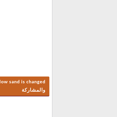
تفاصيل المشكلة:
نذكركم بالمشكلة وهو إنخفا
سعته ١٠ طن بزمن ٣٥ دقيقة ,ولكن بعد تغيير الرمل برمل جديد أصبح يعبىء نفس الخزان بمدة ٤٥ دقيقة
فتم طرح هذه المشكلة في 
لمتابعة مقطع الفيديو الذ
low sand is changed
والمشاركة