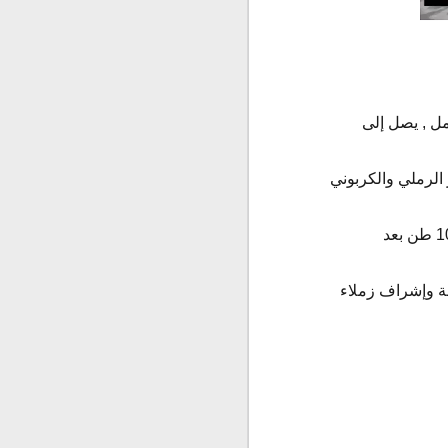
مل , يصل إلى
فة وإشراف زملاء