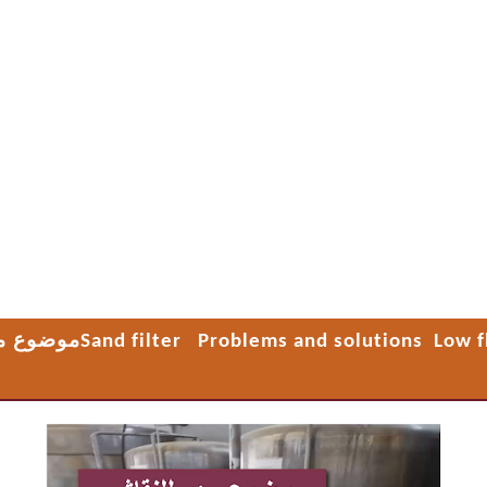
ض تدفق الناتج من الفلاتر بعد تغيير الرمل في الفلتر الرملي ,حيث قبل تغيير ا
منتدى خبراء تكونولوجيا المياه على المتخصصين: وهذا ملخص لرد المتخصصين
ي يتحدث عن الموضوع :
موضوع م
Sand filter Problems and solutions Low f