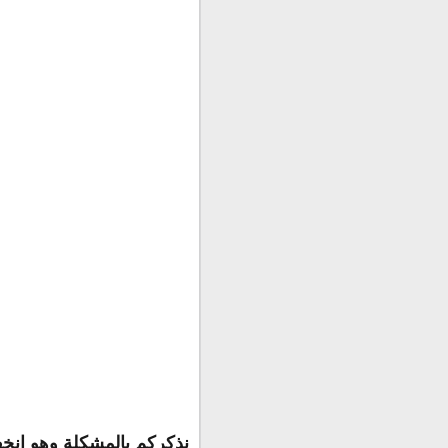
نذكركم بالمشكلة وهو إنخفا