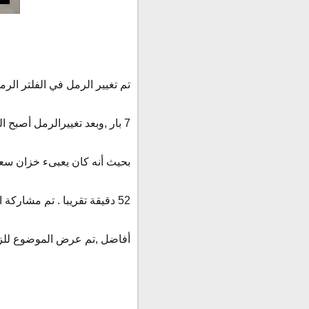
تم تغيير الرمل في الفلتر الر
7 بار ,وبعد تغييرالرمل أصبح الضغط الداخل على الفلتر نصف بار , المشكلة إنخفاض التدفق بعد الفلتر الرملي والكربوني
بحيث أنه كان يعبىء خزان سعته 10 طن بمدة 35 دقيقة , ولكن بعد تغيير الرمل أصبح يعبىء الخزان 
52 دقيقة تقريبا .
تم مشاركة ال
أفاضل
,
تم عرض الموضوع للزم